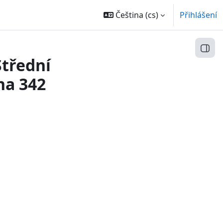
Čeština ‎(cs)‎
Přihlášení
Otev
Střední
na 342