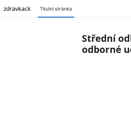
Přejít k hlavnímu obsahu
zdravkack
Titulní stránka
Střední od
odborné uč